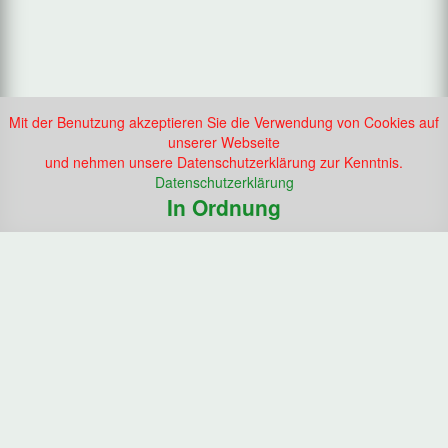
Mit der Benutzung akzeptieren Sie die Verwendung von Cookies auf
unserer Webseite
und nehmen unsere Datenschutzerklärung zur Kenntnis.
Datenschutzerklärung
In Ordnung
Vierländer Schützengesellschaft von 1592 e.V.
Neuengammer Hausdeich 167
21039 Hamburg
Tel.: +49 (0) 723 35 21
Startseite
Impressum
Datenschutz
Downloads
Nachricht schicken
Anmelden